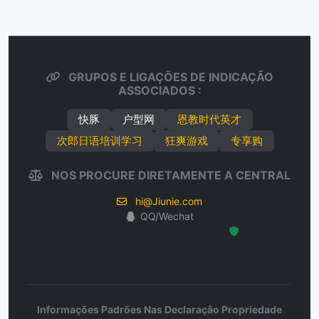
GRUPOS E LIGAÇÕES DE INDICAÇÃO
ASSOCIADOS :
快豚
户型网
恩教时代英才
次郎日语培训学习
狂爽游戏
专享购
NOS PROCURE DIRETAMENTE A CENTRAL
hi@Jiunie.com
QQ/Wechat
Hosted Protected Environment
Informações Padrões Nas Declaração Propriedade