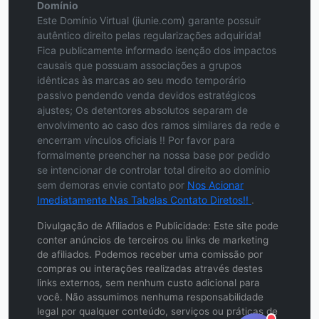
Domínio
Este Domínio Virtual (jiunie.com) garante possuir
autêntico direito pelas regularizações adquirida!
Fica publicamente informado isenção dos impactos
causais que possuam associações a grupos
idênticas às marcas ao seu modo temporário
passivo pendendo venda devidos estratégicos
ajustes; Os detentores absolutos separam de
envolvimento ao caso dos ramos similares da rede e
encerram vínculos oficiais !! Por favor para
formalmente preencher na nossa base por pedido
se intencionar de controlar total direito ao domínio
sem demoras envie contato por
Nos Acionar
Imediatamente Nas Tabelas Contato Diretos!!
.
Divulgação de Afiliados e Publicidade: Este site pode
conter anúncios de terceiros ou links de marketing
de afiliados. Podemos receber uma comissão por
compras ou interações realizadas através destes
links externos, sem nenhum custo adicional para
você. Não assumimos nenhuma responsabilidade
legal por qualquer conteúdo, serviços ou práticas de