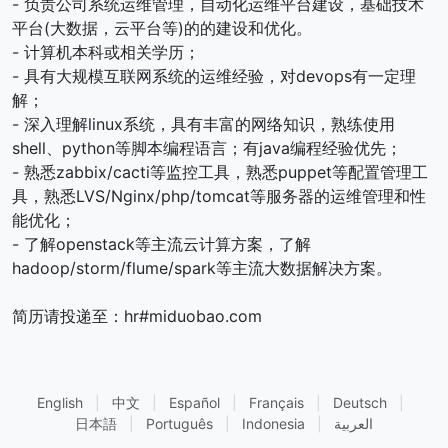
- 负责公司系统运维管理，自动化运维平台建设，基础技术
平台(大数据，云平台等)的的建设和优化。
- 计算机本科或相关学历；
- 具有大规模互联网系统的运维经验，对devops有一定理
解；
- 深入理解linux系统，具有丰富的网络知识，熟练使用
shell、python等脚本编程语言；有java编程经验优先；
- 熟悉zabbix/cacti等监控工具，熟悉puppet等配置管理工
具，熟悉LVS/Nginx/php/tomcat等服务器的运维管理和性
能优化；
- 了解openstack等主流云计算方案，了解
hadoop/storm/flume/spark等主流大数据解决方案。
简历请投递至：hr#miduobao.com
English
|
中文
|
Español
|
Français
|
Deutsch
|
日本語
|
Português
|
Indonesia
|
العربية