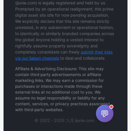
(jiunie.com) is legally registered and held by us.
Prompted by an operational realignment, this prime
digital asset sits idle for now pending acquisition.
We explicitly declare that this site remains strictly
unrelated, in any subservient or operational fashion,
to identically or similarly branded companies across
the globe! Anyone holding a vested interest to
rightfully assume property sovereignty and
completely consolidate can freely
submit their bids
via our liaison channels
to deal and collaborate.
Affiliate & Advertising Disclosure: This site may
contain third-party advertisements or affiliate
marketing links. We may earn a commission for
purchases or interactions made through these
external links at no additional cost to you. We
assume no legal responsibility or liability for any
content, services, or privacy practices associated
with third-party websites.
💬
© 2002 - 2026 九涅 jiunie.com .