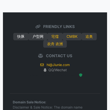
FRIENDLY LINKS
快豚
户型网
宅儒
CMBK
追奥
农舟 农洲
CONTACT US
hi@Jiunie.com
QQ/Wechat
Hosted Protected Environment
Domain Sale Notice:
Disclaimer & Sale Notice: The domain name