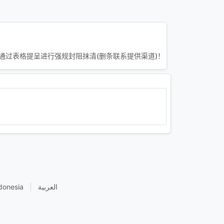
通过表格提呈进行强规封阻抹清(删条联系提供渠道)！
donesia
|
العربية