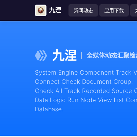
九涅
新闻动态
应用下载
九涅
全媒体动态汇聚检
System Engine Component Track Vie
Connect Check Document Group.
Check All Track Recorded Source 
Data Logic Run Node View List Con
Database.