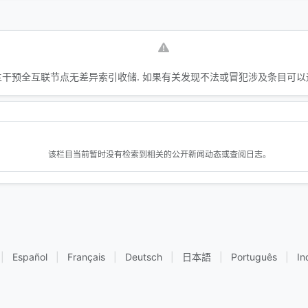
干预全互联节点无差异索引收储. 如果有关发现不法或冒犯涉及条目可以
该栏目当前暂时没有检索到相关的公开新闻动态或查阅日志。
|
Español
|
Français
|
Deutsch
|
日本語
|
Português
|
In