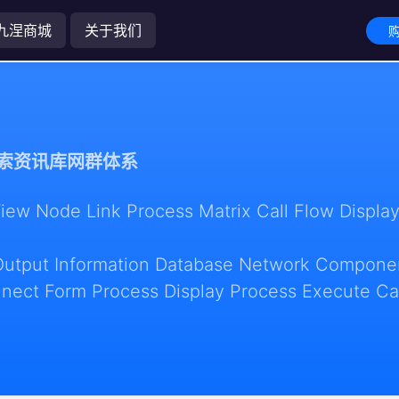
九涅商城
关于我们
购
索资讯库网群体系
w Node Link Process Matrix Call Flow Display
Output Information Database Network Componen
nect Form Process Display Process Execute Ca