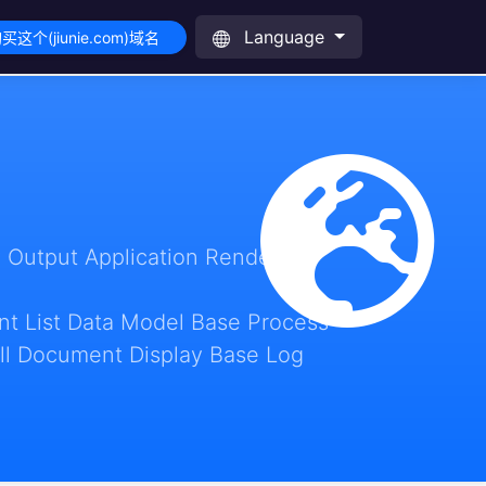
Language
买这个(jiunie.com)域名
 Output Application Render
t List Data Model Base Process
ll Document Display Base Log