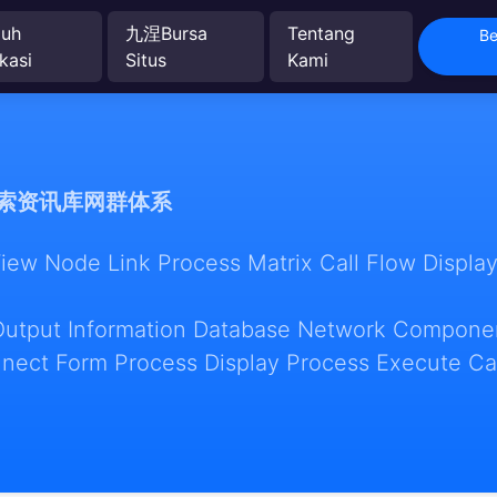
uh
九涅Bursa
Tentang
Be
kasi
Situs
Kami
索资讯库网群体系
w Node Link Process Matrix Call Flow Display
Output Information Database Network Componen
nect Form Process Display Process Execute Ca