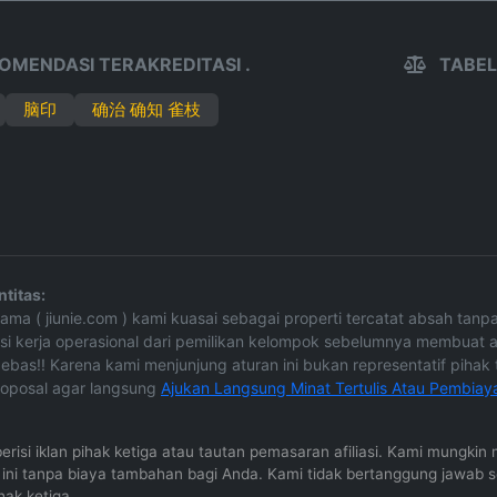
OMENDASI TERAKREDITASI .
TABEL
脑印
确治 确知 雀枝
titas:
 Nama ( jiunie.com ) kami kuasai sebagai properti tercatat absah ta
asi kerja operasional dari pemilikan kelompok sebelumnya membuat a
ebas!! Karena kami menjunjung aturan ini bukan representatif pihak te
oposal agar langsung
Ajukan Langsung Minat Tertulis Atau Pembiay
 berisi iklan pihak ketiga atau tautan pemasaran afiliasi. Kami mungk
al ini tanpa biaya tambahan bagi Anda. Kami tidak bertanggung jawab 
hak ketiga.