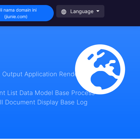
li nama domain ini
Language
(jiunie.com)
 Output Application Render
t List Data Model Base Process
ll Document Display Base Log