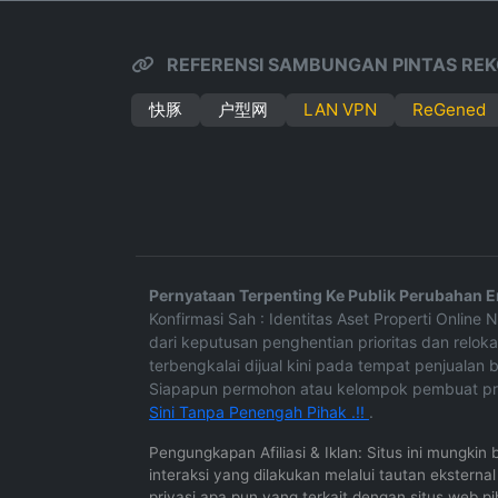
REFERENSI SAMBUNGAN PINTAS REK
快豚
户型网
LAN VPN
ReGened
Pernyataan Terpenting Ke Publik Perubahan En
Konfirmasi Sah : Identitas Aset Properti Online
dari keputusan penghentian prioritas dan relok
terbengkalai dijual kini pada tempat penjualan b
Siapapun permohon atau kelompok pembuat pr
Sini Tanpa Penengah Pihak .!!
.
Pengungkapan Afiliasi & Iklan: Situs ini mungkin
interaksi yang dilakukan melalui tautan ekstern
privasi apa pun yang terkait dengan situs web pi