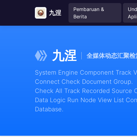
Pembaruan &
Und
九涅
Berita
Apli
九涅
全媒体动态汇聚检
System Engine Component Track Vie
Connect Check Document Group.
Check All Track Recorded Source 
Data Logic Run Node View List Con
Database.