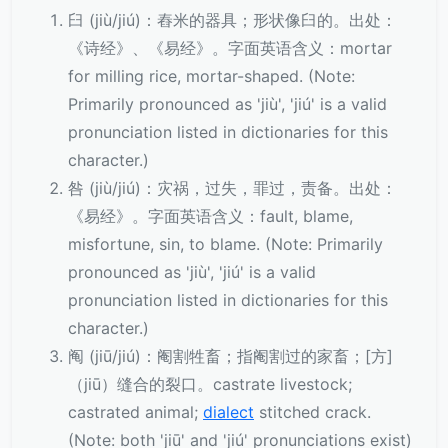
臼 (jiù/jiú)：舂米的器具；形状像臼的。出处：
《诗经》、《易经》。字面英语含义：mortar
for milling rice, mortar-shaped. (Note:
Primarily pronounced as 'jiù', 'jiú' is a valid
pronunciation listed in dictionaries for this
character.)
咎 (jiù/jiú)：灾祸，过失，罪过，责备。出处：
《易经》。字面英语含义：fault, blame,
misfortune, sin, to blame. (Note: Primarily
pronounced as 'jiù', 'jiú' is a valid
pronunciation listed in dictionaries for this
character.)
阄 (jiū/jiú)：阉割牲畜；指阉割过的家畜；[方]
（jiū）缝合的裂口。castrate livestock;
castrated animal;
dialect
stitched crack.
(Note: both 'jiū' and 'jiú' pronunciations exist)