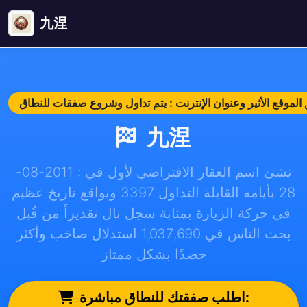
九涅
九涅
نشئ اسم العقار الافتراضي لأول في : 2011-08-
28 بأيامه القابلة التداول 3397 وبواقع تاريخ عظيم
في حركة الزيارة بمثابة سجل نال تقديراً من قُبل
بحث الناس في 1,037,690 استدلال صاخب وأكثر
حصدًا بشكل ممتاز
اطلب صفقتك للنطاق مباشرة: