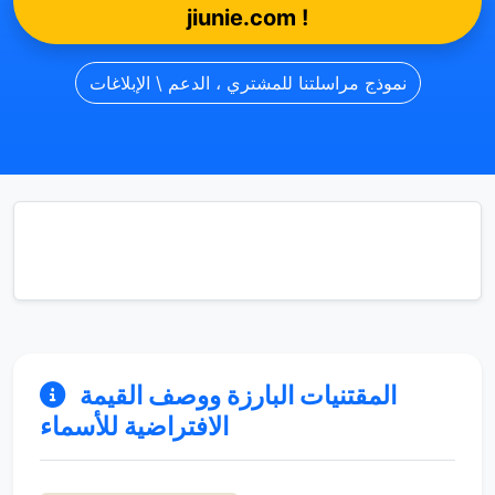
jiunie.com !
نموذج مراسلتنا للمشتري ، الدعم \ الإبلاغات
المقتنيات البارزة ووصف القيمة
الافتراضية للأسماء