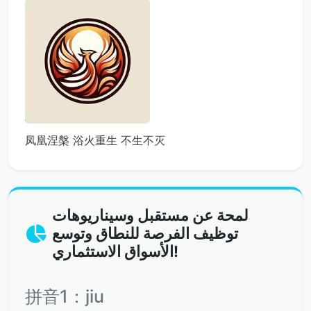
凤凰涅槃 浴火重生 不生不灭
لمحة عن مستقبل وسيناريوهات
توظيف الفرصة للنطاق وتوسع
الأسواق الاستثماري!
拼音1：jiu