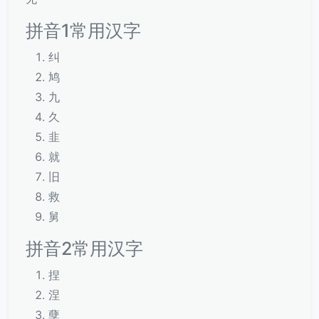
拼音1常用汉字
纠
鸠
九
久
韭
就
旧
救
舅
拼音2常用汉字
捏
涅
孽